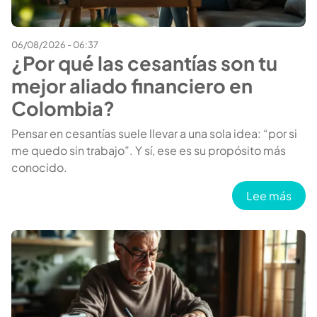
06/08/2026 - 06:37
¿Por qué las cesantías son tu
mejor aliado financiero en
Colombia?
Pensar en cesantías suele llevar a una sola idea: “por si
me quedo sin trabajo”. Y sí, ese es su propósito más
conocido.
sobr
Lee más