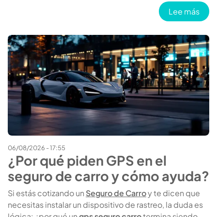
sobr
Lee más
06/08/2026 - 17:55
¿Por qué piden GPS en el
seguro de carro y cómo ayuda?
Si estás cotizando un
Seguro de Carro
y te dicen que
necesitas instalar un dispositivo de rastreo, la duda es
lógica: ¿por qué un
gps seguro carro
termina siendo