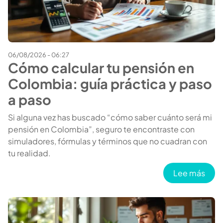
06/08/2026 - 06:27
Cómo calcular tu pensión en
Colombia: guía práctica y paso
a paso
Si alguna vez has buscado “cómo saber cuánto será mi
pensión en Colombia”, seguro te encontraste con
simuladores, fórmulas y términos que no cuadran con
tu realidad.
sobr
Lee más