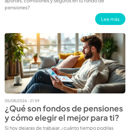
aportes, comisiones y seguros en tu fondo de
pensiones?
sobr
Lee más
05/08/2026 - 21:59
¿Qué son fondos de pensiones
y cómo elegir el mejor para ti?
Si hoy dejaras de trabajar, ¿cuánto tiempo podrías