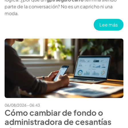
parte de la conversación? No es un capricho ni una
moda.
sobr
Lee más
06/08/2026 - 06:43
Cómo cambiar de fondo o
administradora de cesantías