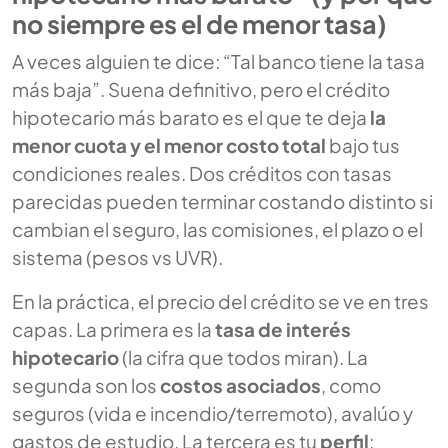
no siempre es el de menor tasa)
A veces alguien te dice: “Tal banco tiene la tasa
más baja”. Suena definitivo, pero el crédito
hipotecario más barato es el que te deja
la
menor cuota y el menor costo total
bajo tus
condiciones reales. Dos créditos con tasas
parecidas pueden terminar costando distinto si
cambian el seguro, las comisiones, el plazo o el
sistema (pesos vs UVR).
En la práctica, el precio del crédito se ve en tres
capas. La primera es la
tasa de interés
hipotecario
(la cifra que todos miran). La
segunda son los
costos asociados
, como
seguros (vida e incendio/terremoto), avalúo y
gastos de estudio. La tercera es tu
perfil
: