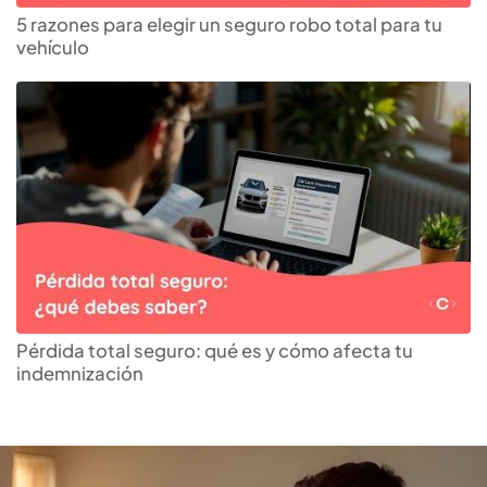
5 razones para elegir un seguro robo total para tu
vehículo
Encuentra el
crédito
hipotecario
que más te
Pérdida total seguro: qué es y cómo afecta tu
indemnización
conviene