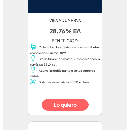
VISA AQUA BBVA
28,76% EA
BENEFICIOS:
Disfruta los descuentos de nuestros aliados
comerciales. Puntos BBVA
Difiere tus deudas hasta 36 meses (3 años) a
través de BBVA net.
Acumulas doble puntaje en tus compras
online.
Solicítala en minutos y 100% en línea.
Lo quiero