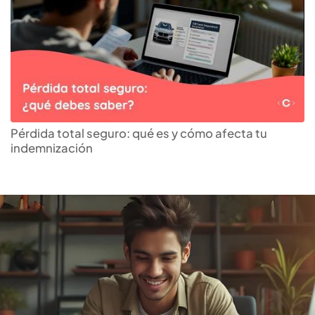
Descubre el
crédito de
consumo
que más te
Pérdida total seguro: qué es y cómo afecta tu
indemnización
conviene