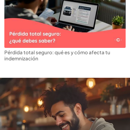
Encuentra la
cuenta de
ahorros
que más te
Pérdida total seguro: qué es y cómo afecta tu
indemnización
conviene