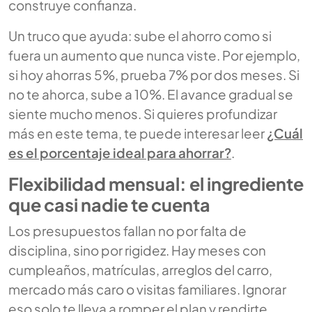
construye confianza.
Un truco que ayuda: sube el ahorro como si
fuera un aumento que nunca viste. Por ejemplo,
si hoy ahorras 5%, prueba 7% por dos meses. Si
no te ahorca, sube a 10%. El avance gradual se
siente mucho menos. Si quieres profundizar
más en este tema, te puede interesar leer
¿Cuál
es el porcentaje ideal para ahorrar?
.
Flexibilidad mensual: el ingrediente
que casi nadie te cuenta
Los presupuestos fallan no por falta de
disciplina, sino por rigidez. Hay meses con
cumpleaños, matrículas, arreglos del carro,
mercado más caro o visitas familiares. Ignorar
eso solo te lleva a romper el plan y rendirte.